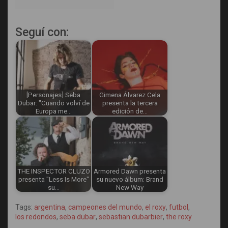
Seguí con:
[Personajes] Seba
Gimena Álvarez Cela
Dubar: "Cuando volví de
presenta la tercera
Europa me…
edición de…
THE INSPECTOR CLUZO
Armored Dawn presenta
presenta "Less Is More"
su nuevo álbum: Brand
su…
New Way
Tags:
argentina
,
campeones del mundo
,
el roxy
,
futbol
,
los redondos
,
seba dubar
,
sebastian dubarbier
,
the roxy