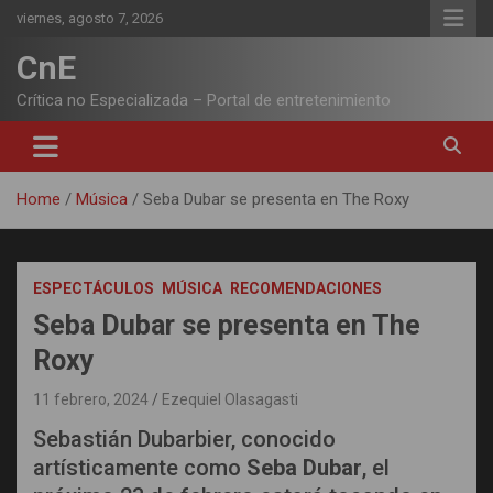
Skip
viernes, agosto 7, 2026
to
content
CnE
Crítica no Especializada – Portal de entretenimiento
Home
Música
Seba Dubar se presenta en The Roxy
ESPECTÁCULOS
MÚSICA
RECOMENDACIONES
Seba Dubar se presenta en The
Roxy
11 febrero, 2024
Ezequiel Olasagasti
Sebastián Dubarbier, conocido
artísticamente como
Seba Dubar
, el