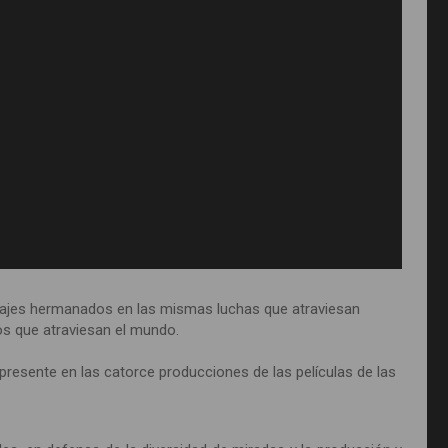
rajes hermanados en las mismas luchas que atraviesan
ctos que atraviesan el mundo.
 presente en las catorce producciones de las películas de las