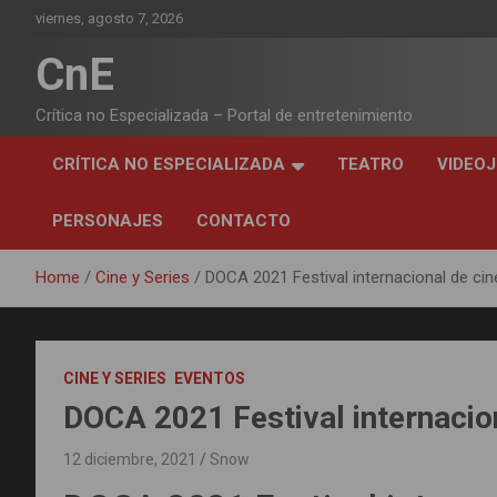
Skip
viernes, agosto 7, 2026
to
content
CnE
Crítica no Especializada – Portal de entretenimiento
CRÍTICA NO ESPECIALIZADA
TEATRO
VIDEO
PERSONAJES
CONTACTO
Home
Cine y Series
DOCA 2021 Festival internacional de ci
CINE Y SERIES
EVENTOS
DOCA 2021 Festival internacio
12 diciembre, 2021
Snow