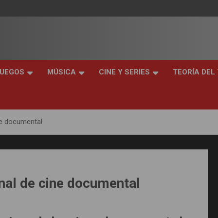
JUEGOS
MÚSICA
CINE Y SERIES
TEORÍA DEL
ne documental
nal de cine documental