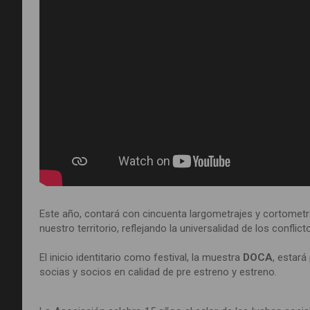
Este año, contará con cincuenta largometrajes y cortomet
nuestro territorio, reflejando la universalidad de los confli
El inicio identitario como festival, la muestra
DOCA
, estará
socias y socios en calidad de pre estreno y estreno.