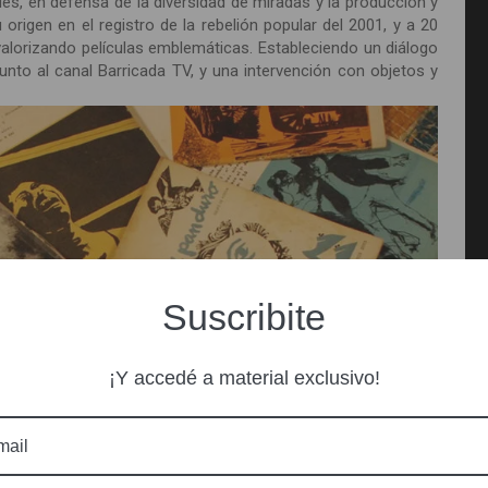
les, en defensa de la diversidad de miradas y la producción y
igen en el registro de la rebelión popular del 2001, y a 20
valorizando películas emblemáticas. Estableciendo un diálogo
unto al canal Barricada TV, y una intervención con objetos y
Suscribite
¡Y accedé a material exclusivo!