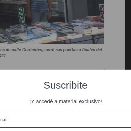
es de calle Corrientes, cerró sus puertas a finales del
021.
n la situación así? Bueno,
Ediciones Miríficas
gamos una editorial, después vemos. Nunca
Suscribite
oco tiempo. Nunca pienso en lo económico”
,
quetadora de la editorial.
¡Y accedé a material exclusivo!
a actualidad,
Miríficas
ha crecido a pasos
 conformado exclusivamente por mujeres, han
 del mero hecho de hacer y vender libros. Como