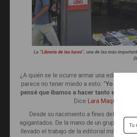
La “
Librería de las luces
“, una de las más important
2
¿A quién se le ocurre armar una editorial co
parece no tener miedo a esto. “
Yo dije ha
pensé que íbamos a hacer tanto en tan p
Dice
Lara Maqueira
, ma
Desde su nacimiento a fines del 2021 a l
agigantados. De la mano de un grupo joven
llevado el trabajo de la editorial más allá