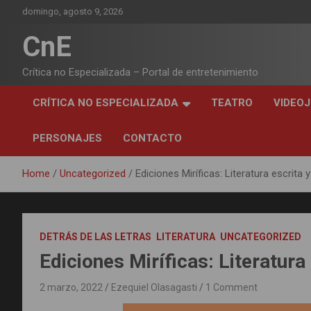
Skip
domingo, agosto 9, 2026
to
content
CnE
Crítica no Especializada – Portal de entretenimiento
CRÍTICA NO ESPECIALIZADA
TEATRO
VIDEO
PERSONAJES
CONTACTO
Home
Uncategorized
Ediciones Miríficas: Literatura escrita
DETRÁS DE LAS LETRAS
LITERATURA
UNCATEGORIZED
Ediciones Miríficas: Literatura
2 marzo, 2022
Ezequiel Olasagasti
1 Comment