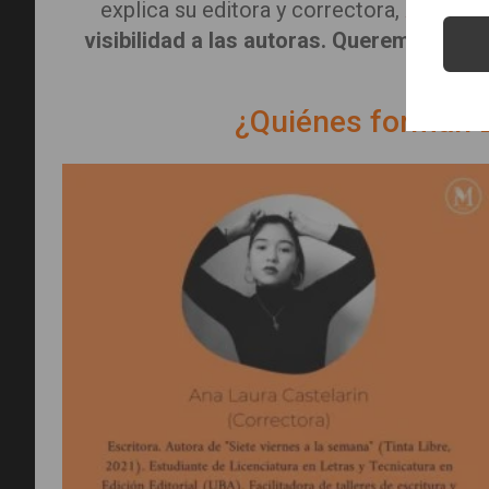
explica su editora y correctora,
Ana Cast
visibilidad a las autoras. Queremos darl
cóm
¿Quiénes forman E