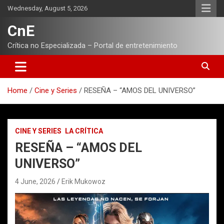
Skip
Wednesday, August 5, 2026
to
content
CnE
Crítica no Especializada – Portal de entretenimiento
Home
Cine y Series
RESEÑA – “AMOS DEL UNIVERSO”
CINE Y SERIES
LA CRÍTICA
RESEÑA – “AMOS DEL
UNIVERSO”
4 June, 2026
Erik Mukowoz