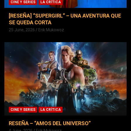
CINE Y SERIES
LA CRÍTICA
[RESEÑA] “SUPERGIRL” – UNA AVENTURA QUE
SE QUEDA CORTA
25 June, 2026
Erik Mukowoz
CINE Y SERIES
LA CRÍTICA
RESEÑA – “AMOS DEL UNIVERSO”
4 June, 2026
Erik Mukowoz