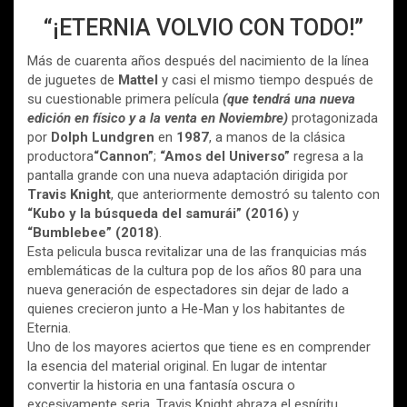
“¡ETERNIA VOLVIO CON TODO!”
Más de cuarenta años después del nacimiento de la línea
de juguetes de
Mattel
y casi el mismo tiempo después de
su cuestionable primera película
(que tendrá una nueva
edición en físico y a la venta en
Noviembre
)
protagonizada
por
Dolph Lundgren
en
1987
, a manos de la clásica
productora
“Cannon”
;
“Amos del Universo”
regresa a la
pantalla grande con una nueva adaptación dirigida por
Travis Knight
, que anteriormente demostró su talento con
“Kubo y la búsqueda del samurái” (2016)
y
“Bumblebee” (2018)
.
Esta pelicula busca revitalizar una de las franquicias más
emblemáticas de la cultura pop de los años 80 para una
nueva generación de espectadores sin dejar de lado a
quienes crecieron junto a He-Man y los habitantes de
Eternia.
Uno de los mayores aciertos que tiene es en comprender
la esencia del material original. En lugar de intentar
convertir la historia en una fantasía oscura o
excesivamente seria, Travis Knight abraza el espíritu