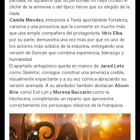
pantalla, se agradece que su personaje no haya rozado el
cliché de la amnesia o del típico héroe que es elegido de la
nada.
Camila Mendes
, interpreta a Teela aportándole fortaleza,
carisma y una presencia que la convierte en mucho más
que una simple compañera del protagonista.
Idris Elba
,
por su parte, demuestra una vez más por qué es uno de
los actores más sólidos de la industria, entregando una
versión de Duncan que combina experiencia, liderazgo y
humanidad.
El apartado antagónico queda en manos de
Jared Leto
como Skeletor, consigue construir una amenaza creíble,
visualmente impactante y a su vez cómica abrazando su
versión animada. A su alrededor también destacan
Alison
Brie
como Evil-Lyn y
Morena Baccarin
como la
Hechicera, completando un reparto que aprovecha
correctamente los personajes clásicos de la franquicia.