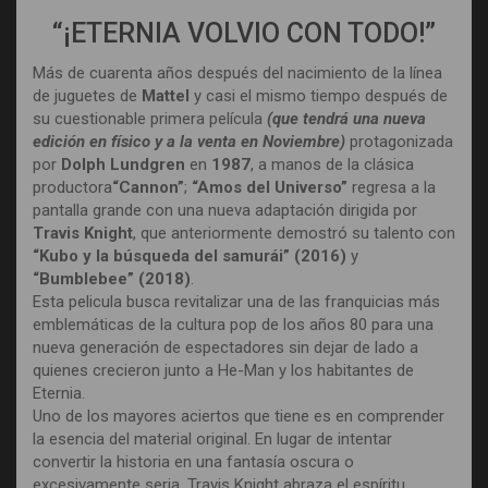
“¡ETERNIA VOLVIO CON TODO!”
Más de cuarenta años después del nacimiento de la línea
de juguetes de
Mattel
y casi el mismo tiempo después de
su cuestionable primera película
(que tendrá una nueva
edición en físico y a la venta en
Noviembre
)
protagonizada
por
Dolph Lundgren
en
1987
, a manos de la clásica
productora
“Cannon”
;
“Amos del Universo”
regresa a la
pantalla grande con una nueva adaptación dirigida por
Travis Knight
, que anteriormente demostró su talento con
“Kubo y la búsqueda del samurái” (2016)
y
“Bumblebee” (2018)
.
Esta pelicula busca revitalizar una de las franquicias más
emblemáticas de la cultura pop de los años 80 para una
nueva generación de espectadores sin dejar de lado a
quienes crecieron junto a He-Man y los habitantes de
Eternia.
Uno de los mayores aciertos que tiene es en comprender
la esencia del material original. En lugar de intentar
convertir la historia en una fantasía oscura o
excesivamente seria, Travis Knight abraza el espíritu