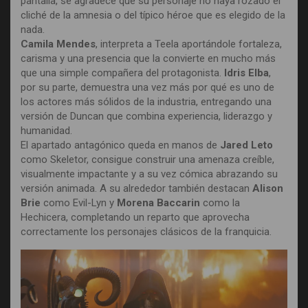
pantalla, se agradece que su personaje no haya rozado el
cliché de la amnesia o del típico héroe que es elegido de la
nada.
Camila Mendes
, interpreta a Teela aportándole fortaleza,
carisma y una presencia que la convierte en mucho más
que una simple compañera del protagonista.
Idris Elba
,
por su parte, demuestra una vez más por qué es uno de
los actores más sólidos de la industria, entregando una
versión de Duncan que combina experiencia, liderazgo y
humanidad.
El apartado antagónico queda en manos de
Jared Leto
como Skeletor, consigue construir una amenaza creíble,
visualmente impactante y a su vez cómica abrazando su
versión animada. A su alrededor también destacan
Alison
Brie
como Evil-Lyn y
Morena Baccarin
como la
Hechicera, completando un reparto que aprovecha
correctamente los personajes clásicos de la franquicia.