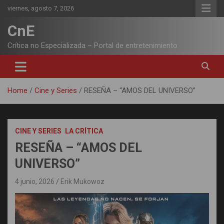
Skip
viernes, agosto 7, 2026
to
content
CnE
Crítica no Especializada – Portal de entretenimiento
Home
Cine y Series
RESEÑA – “AMOS DEL UNIVERSO”
CINE Y SERIES
LA CRÍTICA
RESEÑA – “AMOS DEL
UNIVERSO”
4 junio, 2026
Erik Mukowoz