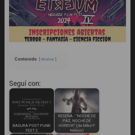
Contenido
Mostrar
Seguí con:
RESEÑA - "NOCHE DE
PAZ, NOCHE DE
BASURA POST PUNK
HORROR" (de Mike P.
FEST 2
Nelson)