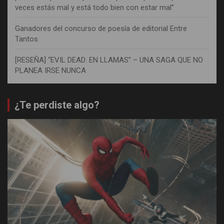
veces estás mal y está todo bien con estar mal”
Ganadores del concurso de poesía de editorial Entre
Tantos
[RESEÑA] “EVIL DEAD: EN LLAMAS” – UNA SAGA QUE NO
PLANEA IRSE NUNCA
¿Te perdiste algo?