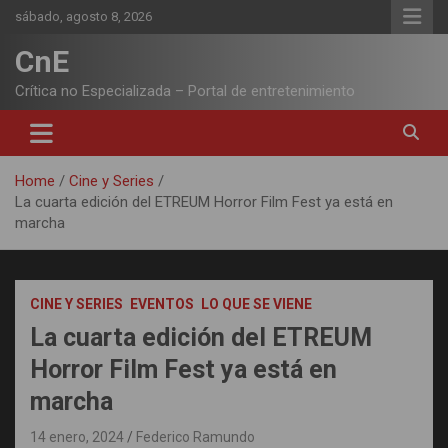
Skip
sábado, agosto 8, 2026
to
content
CnE
Crítica no Especializada – Portal de entretenimiento
Home
Cine y Series
La cuarta edición del ETREUM Horror Film Fest ya está en
marcha
CINE Y SERIES
EVENTOS
LO QUE SE VIENE
La cuarta edición del ETREUM
Horror Film Fest ya está en
marcha
14 enero, 2024
Federico Ramundo