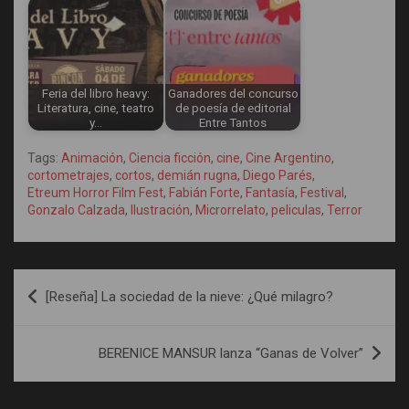
Feria del libro heavy:
Ganadores del concurso
Literatura, cine, teatro
de poesía de editorial
y…
Entre Tantos
Tags:
Animación
,
Ciencia ficción
,
cine
,
Cine Argentino
,
cortometrajes
,
cortos
,
demián rugna
,
Diego Parés
,
Etreum Horror Film Fest
,
Fabián Forte
,
Fantasía
,
Festival
,
Gonzalo Calzada
,
Ilustración
,
Microrrelato
,
peliculas
,
Terror
Navegación
[Reseña] La sociedad de la nieve: ¿Qué milagro?
de
entradas
BERENICE MANSUR lanza “Ganas de Volver”