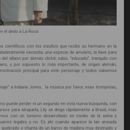
on el dedo a La Roca
los científicos con los insultos que recibe su hermano en la
rdaderamente necesita; una especie de amuleto, la llave para
el villano por demás cliché; rubio, “educado”, tranquilo con
mano, y por supuesto lo más importante, de origen alemán,
 motivación principal para este personaje y todos sabemos
aje” a Indiana Jones… la música por favor, esas trompetas,
que no puede perder ni un segundo en esta nueva búsqueda, con
sos para atraparla, Lily se dirige rápidamente a Brasil, más
mos con un turismo desarrollado en medio de la selva y
arios legales y no. Es ahí cuando aparece la tan ansiada
án quebrado y chanta de un barco de madera muy destruido y