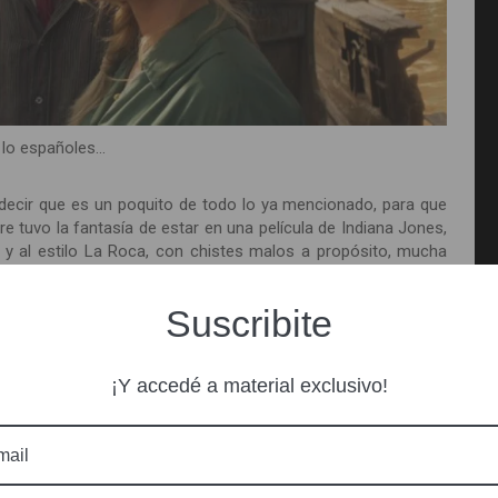
 lo españoles…
decir que es un poquito de todo lo ya mencionado, para que
e tuvo la fantasía de estar en una película de Indiana Jones,
o y al estilo La Roca, con chistes malos a propósito, mucha
les y predecibles, y por supuesto micro momentos para todo,
rma de moda que actualmente caracteriza a Disney; damiselas
Suscribite
cciones y objetivos por un enamoramiento.
a por demás, tanto que da miedo por cómo sigue después el
¡Y accedé a material exclusivo!
os que la presentación, fue adrede, ya que es una narración
ontada de su secuaz MacGregor (Jack Whitehall), a su vez
a científica que es retratada como una simple escritora (debe
res”) y por lo tanto no tiene derecho ni a expresarse ante la
 por ella.