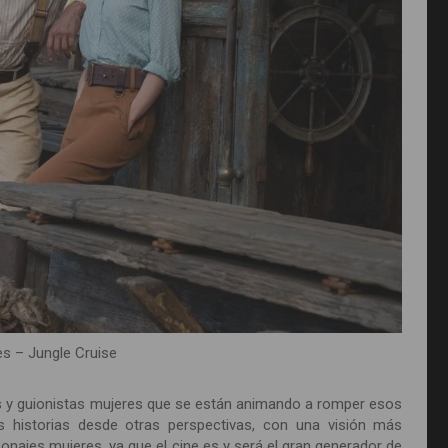
es – Jungle Cruise
as y guionistas mujeres que se están animando a romper esos
as historias desde otras perspectivas, con una visión más
onajes mujeres, ya que el cine es y será el gran generador de