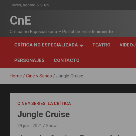
Skip
jueves, agosto 6, 2026
to
content
CnE
Crítica no Especializada – Portal de entretenimiento
CRÍTICA NO ESPECIALIZADA
TEATRO
VIDEO
PERSONAJES
CONTACTO
Home
Cine y Series
Jungle Cruise
CINE Y SERIES
LA CRÍTICA
Jungle Cruise
29 julio, 2021
Snow