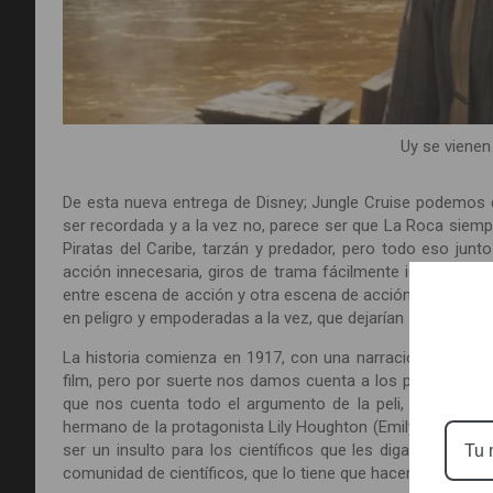
Uy se vienen
De esta nueva entrega de Disney; Jungle Cruise podemos 
ser recordada y a la vez no, parece ser que La Roca siempr
Piratas del Caribe, tarzán y predador, pero todo eso junt
acción innecesaria, giros de trama fácilmente identificab
entre escena de acción y otra escena de acción. Con la fi
en peligro y empoderadas a la vez, que dejarían sus convi
La historia comienza en 1917, con una narración aburrid
film, pero por suerte nos damos cuenta a los pocos minut
que nos cuenta todo el argumento de la peli, muy mal c
hermano de la protagonista Lily Houghton (Emily Blunt), un
ser un insulto para los científicos que les digan “escrito
comunidad de científicos, que lo tiene que hacer su hermano