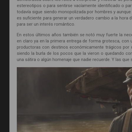
estereotipos o para sentirse vacíamente identificado o par
todavía sigue siendo monopolizada por hombres y aunque
es suficiente para generar un verdadero cambio a la hora d
para ser un interés romántico.
En estos últimos años también se notó muy fuerte la nece
en claro ya en la primera entrega de forma grotesca, con u
productoras con destinos económicamente trágicos por un
siendo la burla de los pocos que la vieron o quedando com
una sátira o algún homenaje que nadie recuerde. Y las que s