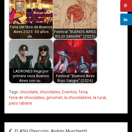
Feria del libro de Buenos
Aires 2025: 50 años
Festival "BUENOS AIRES
de…
ROJO SANGRE" (2025)
LADRONES llega por
primera veza Buenos
Festival "Buenos Aires
Aires con su…
Rojo Sangre" (2024)
Tags:
chocolate
,
chocolates
,
Eventos
,
feria
,
feria de chocolates
,
gorumet
,
la chocolaterie
,
la rural
,
paco rabane
Navegación
FLASH (Dirección: Andrés Muschietti)