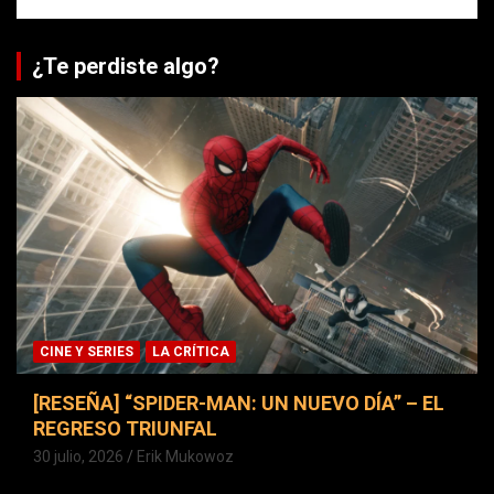
¿Te perdiste algo?
CINE Y SERIES
LA CRÍTICA
[RESEÑA] “SPIDER-MAN: UN NUEVO DÍA” – EL
REGRESO TRIUNFAL
30 julio, 2026
Erik Mukowoz