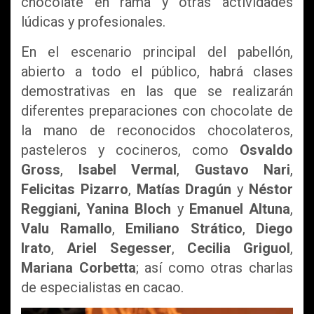
chocolate en rama y otras actividades
lúdicas y profesionales.
En el escenario principal del pabellón,
abierto a todo el público, habrá clases
demostrativas en las que se realizarán
diferentes preparaciones con chocolate de
la mano de reconocidos chocolateros,
pasteleros y cocineros, como
Osvaldo
Gross
,
Isabel Vermal
,
Gustavo Nari
,
Felicitas Pizarro
,
Matías Dragún
y
Néstor
Reggiani,
Yanina Bloch
y
Emanuel Altuna
,
Valu Ramallo
,
Emiliano Strático
,
Diego
Irato
,
Ariel Segesser
,
Cecilia Griguol
,
Mariana Corbetta
; así como otras charlas
de especialistas en cacao.