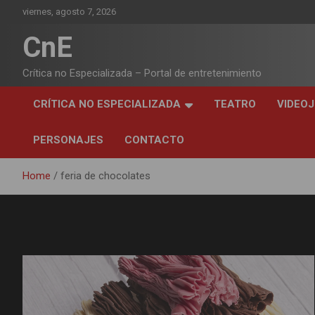
Skip
viernes, agosto 7, 2026
to
content
CnE
Crítica no Especializada – Portal de entretenimiento
CRÍTICA NO ESPECIALIZADA
TEATRO
VIDEO
PERSONAJES
CONTACTO
Home
feria de chocolates
Etiqueta:
feria de chocolates