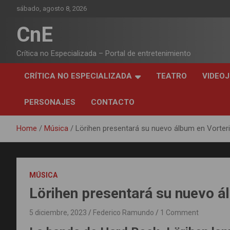
Skip
sábado, agosto 8, 2026
to
content
CnE
Crítica no Especializada – Portal de entretenimiento
CRÍTICA NO ESPECIALIZADA
TEATRO
VIDEO
PERSONAJES
CONTACTO
Home
Música
Lörihen presentará su nuevo álbum en Vorter
MÚSICA
Lörihen presentará su nuevo á
5 diciembre, 2023
Federico Ramundo
1 Comment