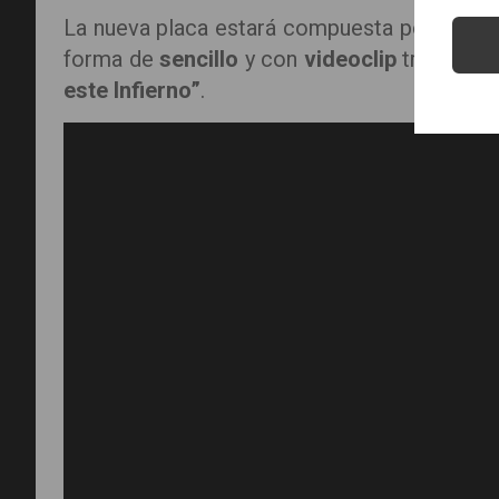
La nueva placa estará compuesta por
12 ca
forma de
sencillo
y con
videoclip
tres:
“Frí
este Infierno”
.