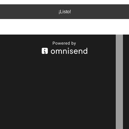
nciones
, de las cuales
ya fueron lanzadas
en
¡Listo!
as Islas”
,
“Gritos de Libertad”
y
“Un Santo en