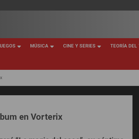
JUEGOS
MÚSICA
CINE Y SERIES
TEORÍA DEL
ix
lbum en Vorterix