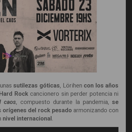
gunas
sutilezas góticas
, Lörihen
con los años
Hard Rock
cancionero sin perder potencia ni
l caos
, compuesto durante la pandemia,
se
s
orígenes del rock pesado
armonizando con
n
nivel internacional
.