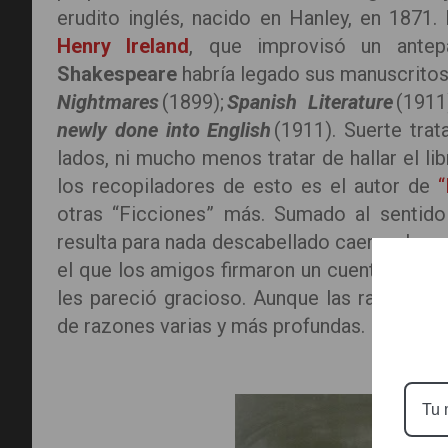
erudito inglés, nacido en Hanley, en 187
Henry Ireland
, que improvisó un antepa
Shakespeare
habría legado sus manuscritos.
Nightmares
(1899);
Spanish Literature
(1911
newly done into English
(1911). Suerte tra
lados, ni mucho menos tratar de hallar el li
los recopiladores de esto es el autor de
“
otras “Ficciones” más. Sumado al sentido
resulta para nada descabellado caer en la c
el que los amigos firmaron un cuento hecho
les pareció gracioso. Aunque las razones 
de razones varias y más profundas.