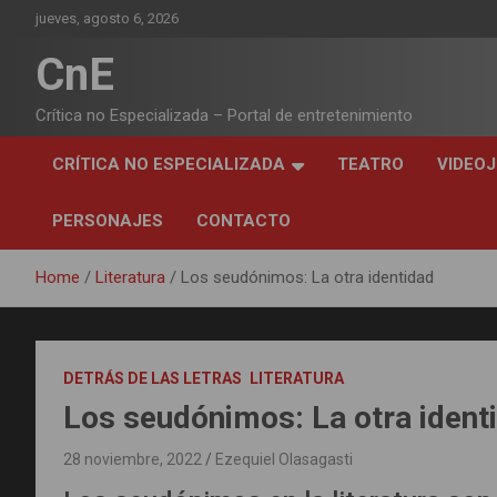
Skip
jueves, agosto 6, 2026
to
content
CnE
Crítica no Especializada – Portal de entretenimiento
CRÍTICA NO ESPECIALIZADA
TEATRO
VIDEO
PERSONAJES
CONTACTO
Home
Literatura
Los seudónimos: La otra identidad
DETRÁS DE LAS LETRAS
LITERATURA
Los seudónimos: La otra ident
28 noviembre, 2022
Ezequiel Olasagasti