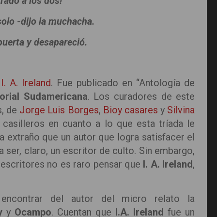
rado a los dos!
solo -dijo la muchacha.
 puerta y desapareció.
o
I. A. Ireland
. Fue publicado en “Antología de
torial Sudamericana
. Los curadores de este
s, de
Jorge Luis Borges
,
Bioy casares
y
Silvina
 casilleros en cuanto a lo que esta tríada le
a extraño que un autor que logra satisfacer el
 ser, claro, un escritor de culto. Sin embargo,
escritores no es raro pensar que
I. A. Ireland
,
ncontrar del autor del micro relato la
y
y
Ocampo
. Cuentan que
I.A. Ireland
fue un