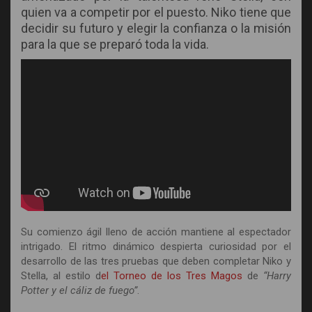
quien va a competir por el puesto. Niko tiene que
decidir su futuro y elegir la confianza o la misión
para la que se preparó toda la vida.
Su comienzo ágil lleno de acción mantiene al espectador
intrigado. El ritmo dinámico despierta curiosidad por el
desarrollo de las tres pruebas que deben completar Niko y
Stella, al estilo d
el Torneo de los Tres Magos
de
“Harry
Potter y el cáliz de fuego”
.