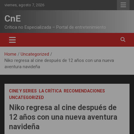
Skip
viernes, agosto 7, 2026
to
content
CnE
Crítica no Especializada – Portal de entretenimiento
Home
Uncategorized
Niko regresa al cine después de 12 años con una nueva
aventura navideña
CINE Y SERIES
LA CRÍTICA
RECOMENDACIONES
UNCATEGORIZED
Niko regresa al cine después de
12 años con una nueva aventura
navideña