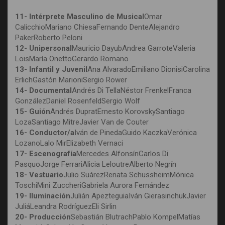
11- Intérprete Masculino de Musical
Omar
CalicchioMariano ChiesaFernando DenteAlejandro
PakerRoberto Peloni
12- Unipersonal
Mauricio DayubAndrea GarroteValeria
LoisMaría OnettoGerardo Romano
13- Infantil y Juvenil
Ana AlvaradoEmiliano DionisiCarolina
ErlichGastón MarioniSergio Rower
14- Documental
Andrés Di TellaNéstor FrenkelFranca
GonzálezDaniel RosenfeldSergio Wolf
15- Guión
Andrés DupratErnesto KorovskySantiago
LozaSantiago MitreJavier Van de Couter
16- Conductor/a
Iván de PinedaGuido KaczkaVerónica
LozanoLalo MirElizabeth Vernaci
17- Escenografía
Mercedes AlfonsínCarlos Di
PasquoJorge FerrariAlicia LeloutreAlberto Negrín
18- Vestuario
Julio SuárezRenata SchussheimMónica
ToschiMini ZuccheriGabriela Aurora Fernández
19- Iluminación
Julián ApezteguiaIván GierasinchukJavier
JuliáLeandra RodríguezEli Sirlin
20- Producción
Sebastián BlutrachPablo KompelMatías