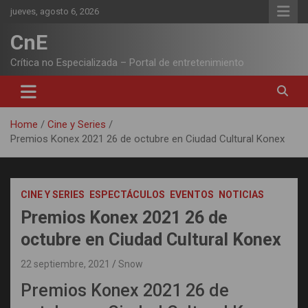
Skip
jueves, agosto 6, 2026
to
content
CnE
Crítica no Especializada – Portal de entretenimiento
Home
Cine y Series
Premios Konex 2021 26 de octubre en Ciudad Cultural Konex
CINE Y SERIES
ESPECTÁCULOS
EVENTOS
NOTICIAS
Premios Konex 2021 26 de
octubre en Ciudad Cultural Konex
22 septiembre, 2021
Snow
Premios Konex 2021 26 de