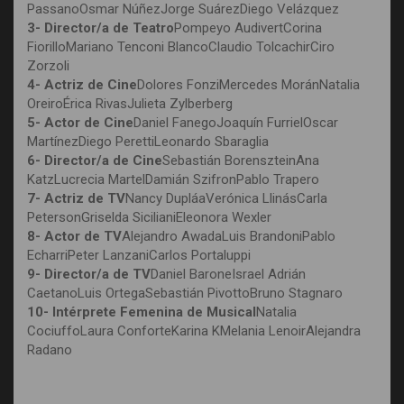
PassanoOsmar NúñezJorge SuárezDiego Velázquez
3- Director/a de Teatro
Pompeyo AudivertCorina
FiorilloMariano Tenconi BlancoClaudio TolcachirCiro
Zorzoli
4- Actriz de Cine
Dolores FonziMercedes MoránNatalia
OreiroÉrica RivasJulieta Zylberberg
5- Actor de Cine
Daniel FanegoJoaquín FurrielOscar
MartínezDiego PerettiLeonardo Sbaraglia
6- Director/a de Cine
Sebastián BorenszteinAna
KatzLucrecia MartelDamián SzifronPablo Trapero
7- Actriz de TV
Nancy DupláaVerónica LlinásCarla
PetersonGriselda SicilianiEleonora Wexler
8- Actor de TV
Alejandro AwadaLuis BrandoniPablo
EcharriPeter LanzaniCarlos Portaluppi
9- Director/a de TV
Daniel BaroneIsrael Adrián
CaetanoLuis OrtegaSebastián PivottoBruno Stagnaro
10- Intérprete Femenina de Musical
Natalia
CociuffoLaura ConforteKarina KMelania LenoirAlejandra
Radano