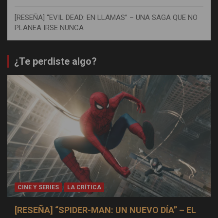
[RESEÑA] “EVIL DEAD: EN LLAMAS” – UNA SAGA QUE NO
PLANEA IRSE NUNCA
¿Te perdiste algo?
CINE Y SERIES
LA CRÍTICA
[RESEÑA] “SPIDER-MAN: UN NUEVO DÍA” – EL