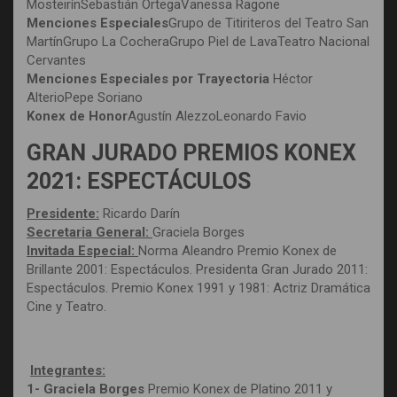
MosteirínSebastián OrtegaVanessa Ragone
Menciones Especiales
Grupo de Titiriteros del Teatro San
MartínGrupo La CocheraGrupo Piel de LavaTeatro Nacional
Cervantes
Menciones Especiales por Trayectoria
Héctor
AlterioPepe Soriano
Konex de Honor
Agustín AlezzoLeonardo Favio
GRAN JURADO PREMIOS KONEX
2021: ESPECTÁCULOS
Presidente:
Ricardo Darín
Secretaria General:
Graciela Borges
Invitada Especial:
Norma Aleandro Premio Konex de
Brillante 2001: Espectáculos. Presidenta Gran Jurado 2011:
Espectáculos. Premio Konex 1991 y 1981: Actriz Dramática
Cine y Teatro.
Integrantes:
1- Graciela Borges
Premio Konex de Platino 2011 y