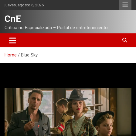
Skip
jueves, agosto 6, 2026
to
content
CnE
Crítica no Especializada – Portal de entretenimiento
Home
Blue Sky
Etiqueta:
Blue Sky