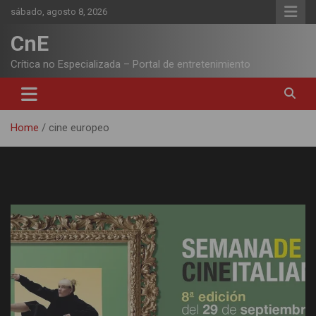
Skip
sábado, agosto 8, 2026
to
content
CnE
Crítica no Especializada – Portal de entretenimiento
Home
cine europeo
Etiqueta:
cine europeo