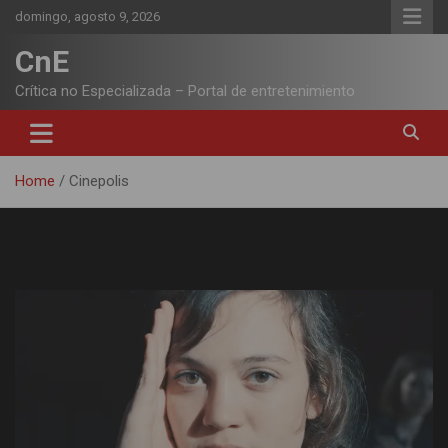
Skip
domingo, agosto 9, 2026
to
content
CnE
Crítica no Especializada – Portal de entretenimiento
Home
Cinepolis
Etiqueta:
Cinepolis