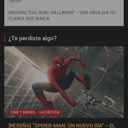
Tantos
[RESEÑA] “EVIL DEAD: EN LLAMAS” – UNA SAGA QUE NO
PLANEA IRSE NUNCA
¿Te perdiste algo?
CINE Y SERIES
LA CRÍTICA
[RESEÑA] “SPIDER-MAN: UN NUEVO DÍA” – EL