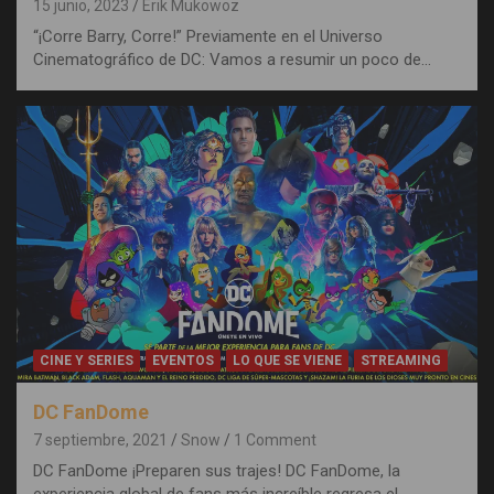
15 junio, 2023
Erik Mukowoz
“¡Corre Barry, Corre!” Previamente en el Universo
Cinematográfico de DC: Vamos a resumir un poco de…
CINE Y SERIES
EVENTOS
LO QUE SE VIENE
STREAMING
DC FanDome
7 septiembre, 2021
Snow
1 Comment
DC FanDome ¡Preparen sus trajes! DC FanDome, la
experiencia global de fans más increíble regresa el