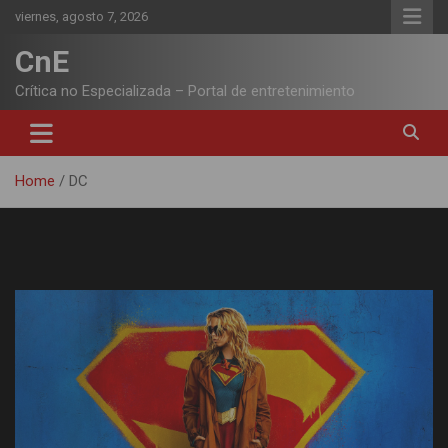
Skip
viernes, agosto 7, 2026
to
content
CnE
Crítica no Especializada – Portal de entretenimiento
Home
DC
Etiqueta:
DC