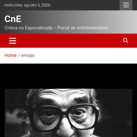
Skip
miércoles, agosto 5, 2026
to
content
CnE
Crítica no Especializada – Portal de entretenimiento
Home
emojis
Etiqueta:
emojis