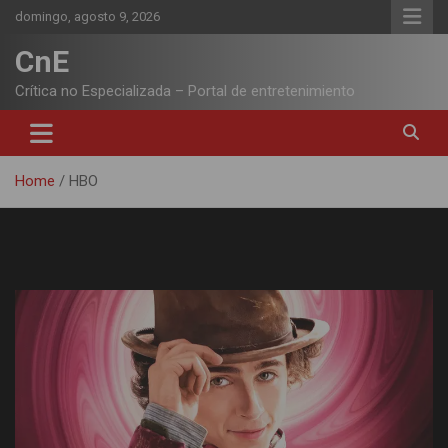
Skip
domingo, agosto 9, 2026
to
content
CnE
Crítica no Especializada – Portal de entretenimiento
Home
HBO
Etiqueta:
HBO