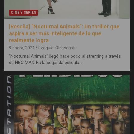
CINE Y SERIES
[Reseña] “Nocturnal Animals”: Un thriller que
aspira a ser más inteligente de lo que
realmente logra
9 enero, 2024
Ezequiel Olasagasti
“Nocturnal Animals” llegó hace poco al streming a través
de HBO MAX. Es la segunda película…