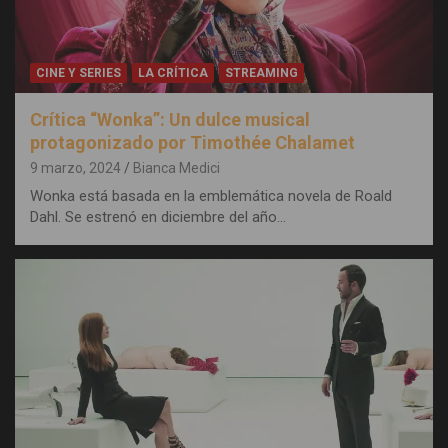
CINE Y SERIES
LA CRÍTICA
STREAMING
Crítica “Wonka”: Un dulce musical
protagonizado por Timothée Chalamet
9 marzo, 2024
Bianca Medici
Wonka está basada en la emblemática novela de Roald
Dahl. Se estrenó en diciembre del año…