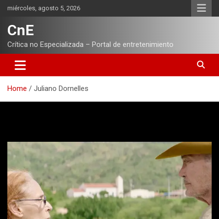
Skip
miércoles, agosto 5, 2026
to
content
CnE
Crítica no Especializada – Portal de entretenimiento
Home
Juliano Dornelles
Etiqueta:
Juliano Dornelles