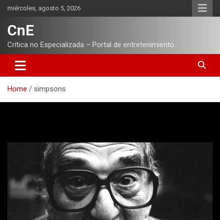
Skip
miércoles, agosto 5, 2026
to
content
CnE
Crítica no Especializada – Portal de entretenimiento
Home
simpsons
Etiqueta:
simpsons