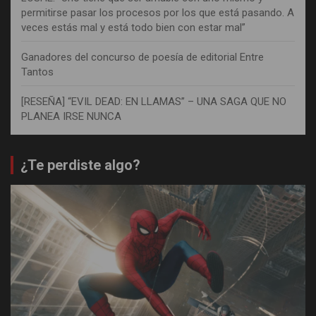
permitirse pasar los procesos por los que está pasando. A
veces estás mal y está todo bien con estar mal”
Ganadores del concurso de poesía de editorial Entre
Tantos
[RESEÑA] “EVIL DEAD: EN LLAMAS” – UNA SAGA QUE NO
PLANEA IRSE NUNCA
¿Te perdiste algo?