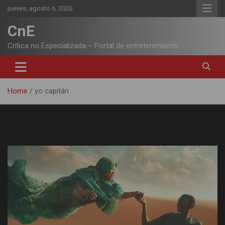
Skip
jueves, agosto 6, 2026
to
content
CnE
Crítica no Especializada – Portal de entretenimiento
Home
yo capitán
Etiqueta:
yo capitán