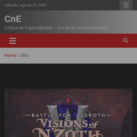
Skip
sábado, agosto 8, 2026
to
content
CnE
Crítica no Especializada – Portal de entretenimiento
Home
Bfa
Etiqueta:
Bfa