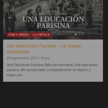
CINE Y SERIES
LA CRÍTICA
Una educación Parisina – La utopía
estudiantil
29 septiembre, 2021
Snow
Una Educación Parisina (Mes provinciales) Una educación
parisina, film proyectado completamente en blanco y
negro por…