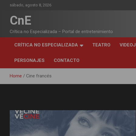
Skip
sábado, agosto 8, 2026
to
content
CnE
Crítica no Especializada – Portal de entretenimiento
CRÍTICA NO ESPECIALIZADA
TEATRO
VIDEO
PERSONAJES
CONTACTO
Home
Cine francés
Etiqueta:
Cine francés