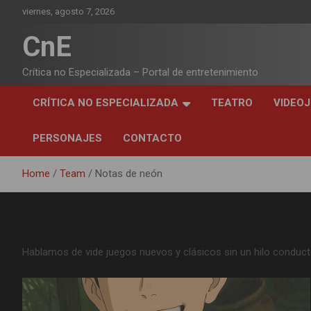
Skip
viernes, agosto 7, 2026
to
content
CnE
Crítica no Especializada – Portal de entretenimiento
CRÍTICA NO ESPECIALIZADA
TEATRO
VIDEO
PERSONAJES
CONTACTO
Home
Team
Notas de neón
Category:
Notas de neón
Hablamos de vide juegos nuevos y clásicos sin un hilo conduc