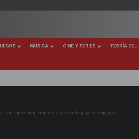
JUEGOS
MÚSICA
CINE Y SERIES
TEORÍA DEL
tor ¿por qué? simplemente nos encanta jugar videojuegos.