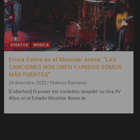
EVENTOS
MÚSICA
Eruca Sativa en el Movistar Arena: “LAS
CANCIONES NOS UNEN Y UNIDOS SOMOS
MÁS FUERTES”
24 diciembre, 2023
Federico Ramundo
[Cobertura] El power trío cordobés despidió su Gira XV
Años en el Estadio Movistar Arena de…