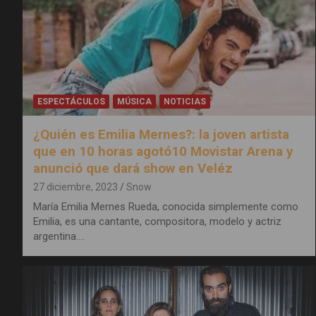
ESPECTÁCULOS
MÚSICA
NOTICIAS
¿Quién es Emilia Mernes?: la joven artista
que en 10 horas agotó10 Movistar Arena y
anunció que dará show en Veléz
27 diciembre, 2023
Snow
María Emilia Mernes Rueda, conocida simplemente como
Emilia, es una cantante, compositora, modelo y actriz
argentina.…