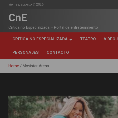
Skip
viernes, agosto 7, 2026
to
content
CnE
Crítica no Especializada – Portal de entretenimiento
CRÍTICA NO ESPECIALIZADA
TEATRO
VIDEO
PERSONAJES
CONTACTO
Home
Movistar Arena
Etiqueta:
Movistar Arena